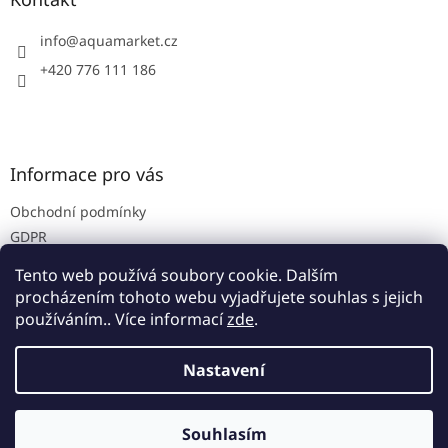
t
í
info
@
aquamarket.cz
+420 776 111 186
Informace pro vás
Obchodní podmínky
GDPR
Prodejna
Tento web používá soubory cookie. Dalším
Kontakty
procházením tohoto webu vyjadřujete souhlas s jejich
používáním.. Více informací
zde
.
Nastavení
Vytvořil Shoptet
Souhlasím
Copyright 2026
Aquamarket
. Všechna práva vyhrazena.