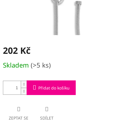
202 Kč
Měrná
Skladem
(>5 ks)
cena:
Přidat do košíku
ZEPTAT SE
SDÍLET