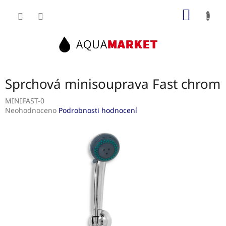
Přejít
NÁKUP
na
obsah
KOŠÍK
Sprchová minisouprava Fast chrom
MINIFAST-0
Průměrné
Neohodnoceno
Podrobnosti hodnocení
hodnocení
produktu
je
0,0
z
5
hvězdiček.