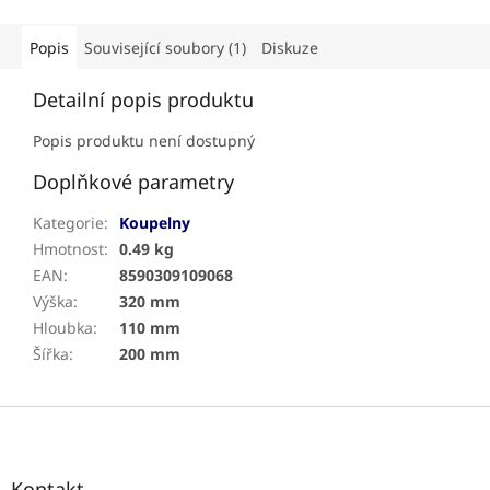
Popis
Související soubory (1)
Diskuze
Detailní popis produktu
Popis produktu není dostupný
Doplňkové parametry
Kategorie
:
Koupelny
Hmotnost
:
0.49 kg
EAN
:
8590309109068
Výška
:
320 mm
Hloubka
:
110 mm
Šířka
:
200 mm
Z
á
p
a
Kontakt