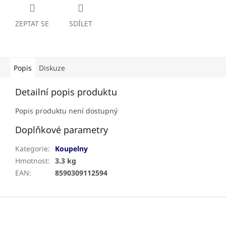
ZEPTAT SE
SDÍLET
Popis
Diskuze
Detailní popis produktu
Popis produktu není dostupný
Doplňkové parametry
Kategorie
:
Koupelny
Hmotnost
:
3.3 kg
EAN
:
8590309112594
Z
á
p