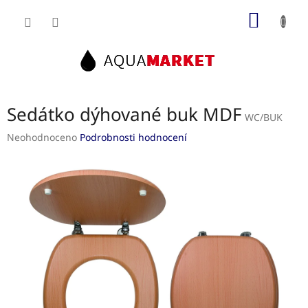
Přejít
NÁKUP
na
obsah
KOŠÍK
Sedátko dýhované buk MDF
WC/BUK
Průměrné
Neohodnoceno
Podrobnosti hodnocení
hodnocení
produktu
je
0,0
z
5
hvězdiček.