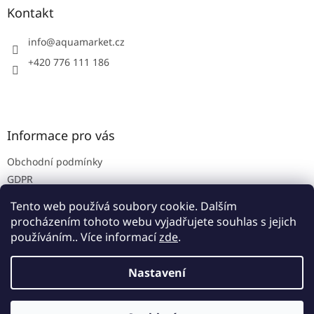
a
Kontakt
t
í
info
@
aquamarket.cz
+420 776 111 186
Informace pro vás
Obchodní podmínky
GDPR
Prodejna
Tento web používá soubory cookie. Dalším
Kontakty
procházením tohoto webu vyjadřujete souhlas s jejich
používáním.. Více informací
zde
.
Nastavení
Vytvořil Shoptet