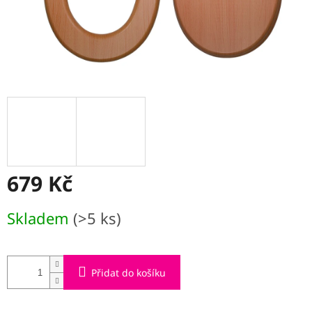
679 Kč
Měrná
Skladem
(>5 ks)
cena:
Přidat do košíku