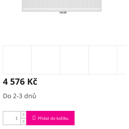
4 576 Kč
Měrná
Do 2-3 dnů
cena:
Přidat do košíku