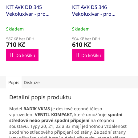
KIT AVK DD 345
KIT AVK DS 346
Vekoluxivar - pro
Vekoluxivar - pro
dvoutrubkový systém -
dvoutrubkový systém -
1/2"xEK; 15x1; přímé
1/2"xEK; 15x1; rohové
Skladem
Skladem
(KITAVK500845)
(KITAVK500848)
587 Kč bez DPH
504 Kč bez DPH
710 Kč
610 Kč
Do košíku
Do košíku
Popis
Diskuze
Detailní popis produktu
Model
RADIK VKM8
je deskové otopné těleso
v provedení
VENTIL KOMPAKT,
které umožňuje
spodní
středové
nebo pravé spodní připojení
na otopnou
soustavu. Typy 20, 21, 22 a 33 mají jednotnou vzdálenost
spodního středového připojení od stěny. Ze zadní strany
jsou přivařeny dvě horní a dolní příchytky, otopná tělesa