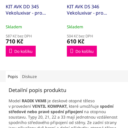
KIT AVK DD 345
KIT AVK DS 346
Vekoluxivar - pro
Vekoluxivar - pro
dvoutrubkový systém -
dvoutrubkový systém -
1/2"xEK; 15x1; přímé
1/2"xEK; 15x1; rohové
Skladem
Skladem
(KITAVK500845)
(KITAVK500848)
587 Kč bez DPH
504 Kč bez DPH
710 Kč
610 Kč
Do košíku
Do košíku
Popis
Diskuze
Detailní popis produktu
Model
RADIK VKM8
je deskové otopné těleso
v provedení
VENTIL KOMPAKT,
které umožňuje
spodní
středové
nebo pravé spodní připojení
na otopnou
soustavu. Typy 20, 21, 22 a 33 mají jednotnou vzdálenost
spodního středového připojení od stěny. Ze zadní strany
jsou přivařeny dvě horní a dolní příchytky, otopná tělesa