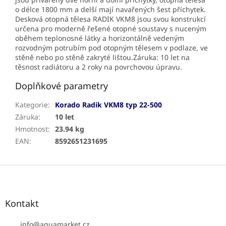
o délce 1800 mm a delší mají navařených šest příchytek.
Desková otopná tělesa RADIK VKM8 jsou svou konstrukcí
určena pro moderně řešené otopné soustavy s nuceným
oběhem teplonosné látky a horizontálně vedeným
rozvodným potrubím pod otopným tělesem v podlaze, ve
stěně nebo po stěně zakryté lištou.Záruka: 10 let na
těsnost radiátoru a 2 roky na povrchovou úpravu.
Doplňkové parametry
Kategorie
:
Korado Radik VKM8 typ 22-500
Záruka
:
10 let
Hmotnost
:
23.94 kg
EAN
:
8592651231695
Z
á
p
a
Kontakt
t
í
info
@
aquamarket.cz