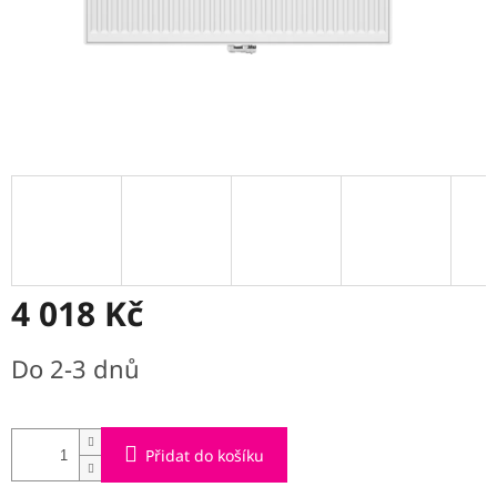
4 018 Kč
Měrná
Do 2-3 dnů
cena:
Přidat do košíku