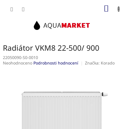
Přejít
NÁKUP
na
obsah
KOŠÍK
Radiátor VKM8 22-500/ 900
22050090-S0-0010
Průměrné
Neohodnoceno
Podrobnosti hodnocení
Značka:
Korado
hodnocení
produktu
je
0,0
z
5
hvězdiček.