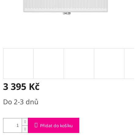
3 395 Kč
Měrná
Do 2-3 dnů
cena:
Přidat do košíku