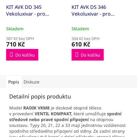
KIT AVK DD 345
KIT AVK DS 346
Vekoluxivar - pro
Vekoluxivar - pro
dvoutrubkový systém -
dvoutrubkový systém -
1/2"xEK; 15x1; přímé
1/2"xEK; 15x1; rohové
Skladem
Skladem
(KITAVK500845)
(KITAVK500848)
587 Kč bez DPH
504 Kč bez DPH
710 Kč
610 Kč
Do košíku
Do košíku
Popis
Diskuze
Detailní popis produktu
Model
RADIK VKM8
je deskové otopné těleso
v provedení
VENTIL KOMPAKT,
které umožňuje
spodní
středové
nebo pravé spodní připojení
na otopnou
soustavu. Typy 20, 21, 22 a 33 mají jednotnou vzdálenost
spodního středového připojení od stěny. Ze zadní strany
jsou přivařeny dvě horní a dolní příchytky, otopná tělesa