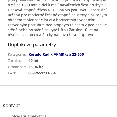
o délce 1800 mm a delší mají navařených šest příchytek.
Desková otopná tělesa RADIK VKM8 jsou svou konstrukcí
určena pro moderně řešené otopné soustavy s nuceným
oběhem teplonosné látky a horizontálně vedeným
rozvodným potrubím pod otopným tělesem v podlaze, ve
stěně nebo po stěně zakryté lištou.Záruka: 10 let na
těsnost radiátoru a 2 roky na povrchovou úpravu.
Doplňkové parametry
Kategorie
:
Korado Radik VKM8 typ 22-500
Záruka
:
10 let
Hmotnost
:
15.96 kg
EAN
:
8592651231664
Z
á
p
a
Kontakt
t
í
info
@
aquamarket.cz