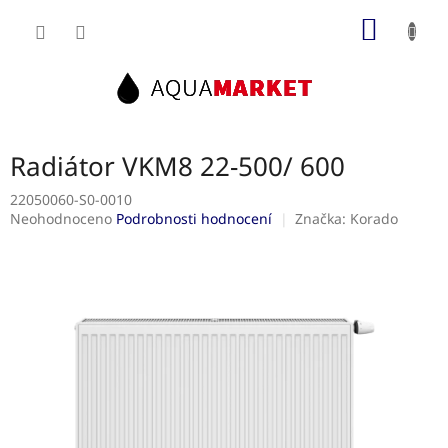
Přejít
NÁKUP
na
obsah
KOŠÍK
Radiátor VKM8 22-500/ 600
22050060-S0-0010
Průměrné
Neohodnoceno
Podrobnosti hodnocení
Značka:
Korado
hodnocení
produktu
je
0,0
z
5
hvězdiček.