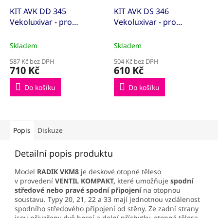
KIT AVK DD 345
KIT AVK DS 346
Vekoluxivar - pro
Vekoluxivar - pro
dvoutrubkový systém -
dvoutrubkový systém -
1/2"xEK; 15x1; přímé
1/2"xEK; 15x1; rohové
Skladem
Skladem
(KITAVK500845)
(KITAVK500848)
587 Kč bez DPH
504 Kč bez DPH
710 Kč
610 Kč
Do košíku
Do košíku
Popis
Diskuze
Detailní popis produktu
Model
RADIK VKM8
je deskové otopné těleso
v provedení
VENTIL KOMPAKT,
které umožňuje
spodní
středové
nebo pravé spodní připojení
na otopnou
soustavu. Typy 20, 21, 22 a 33 mají jednotnou vzdálenost
spodního středového připojení od stěny. Ze zadní strany
jsou přivařeny dvě horní a dolní příchytky, otopná tělesa