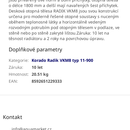
o délce 1800 mm a delší mají navařených šest příchytek.
Desková otopná tělesa RADIK VKM8 jsou svou konstrukcí
určena pro moderně řešené otopné soustavy s nuceným
oběhem teplonosné látky a horizontálně vedeným
rozvodným potrubím pod otopným tělesem v podlaze, ve
stěně nebo po stěně zakryté lištou.Záruka: 10 let na
těsnost radiátoru a 2 roky na povrchovou úpravu.
Doplňkové parametry
Kategorie
:
Korado Radik VKM8 typ 11-900
Záruka
:
10 let
Hmotnost
:
20.51 kg
EAN
:
8592651229333
Z
á
p
a
Kontakt
t
í
info
@
aquamarket.cz