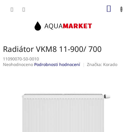
Přejít
NÁKUP
na
obsah
KOŠÍK
Radiátor VKM8 11-900/ 700
11090070-S0-0010
Průměrné
Neohodnoceno
Podrobnosti hodnocení
Značka:
Korado
hodnocení
produktu
je
0,0
z
5
hvězdiček.