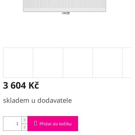
3 604 Kč
Měrná
skladem u dodavatele
cena:
Přidat do košíku