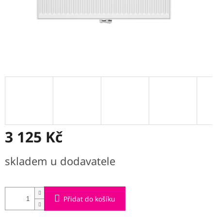
3 125 Kč
Měrná
skladem u dodavatele
cena:
Přidat do košíku