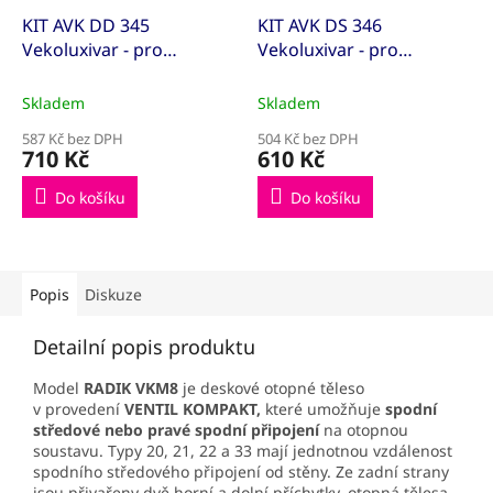
KIT AVK DD 345
KIT AVK DS 346
Vekoluxivar - pro
Vekoluxivar - pro
dvoutrubkový systém -
dvoutrubkový systém -
1/2"xEK; 15x1; přímé
1/2"xEK; 15x1; rohové
Skladem
Skladem
(KITAVK500845)
(KITAVK500848)
587 Kč bez DPH
504 Kč bez DPH
710 Kč
610 Kč
Do košíku
Do košíku
Popis
Diskuze
Detailní popis produktu
Model
RADIK VKM8
je deskové otopné těleso
v provedení
VENTIL KOMPAKT,
které umožňuje
spodní
středové
nebo pravé spodní připojení
na otopnou
soustavu. Typy 20, 21, 22 a 33 mají jednotnou vzdálenost
spodního středového připojení od stěny. Ze zadní strany
jsou přivařeny dvě horní a dolní příchytky, otopná tělesa