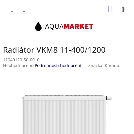
Přejít
NÁKUP
na
obsah
KOŠÍK
Radiátor VKM8 11-400/1200
11040120-S0-0010
Průměrné
Neohodnoceno
Podrobnosti hodnocení
Značka:
Korado
hodnocení
produktu
je
0,0
z
5
hvězdiček.