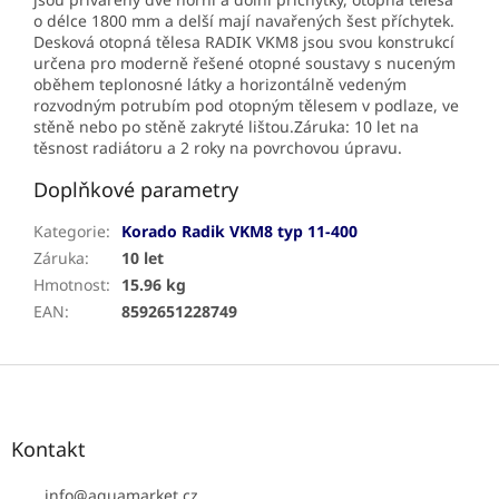
o délce 1800 mm a delší mají navařených šest příchytek.
Desková otopná tělesa RADIK VKM8 jsou svou konstrukcí
určena pro moderně řešené otopné soustavy s nuceným
oběhem teplonosné látky a horizontálně vedeným
rozvodným potrubím pod otopným tělesem v podlaze, ve
stěně nebo po stěně zakryté lištou.Záruka: 10 let na
těsnost radiátoru a 2 roky na povrchovou úpravu.
Doplňkové parametry
Kategorie
:
Korado Radik VKM8 typ 11-400
Záruka
:
10 let
Hmotnost
:
15.96 kg
EAN
:
8592651228749
Z
á
p
a
Kontakt
t
í
info
@
aquamarket.cz