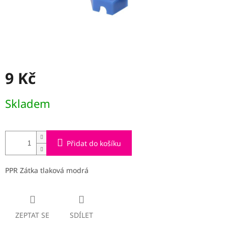
9 Kč
Měrná
Skladem
cena:
Přidat do košíku
PPR Zátka tlaková modrá
ZEPTAT SE
SDÍLET