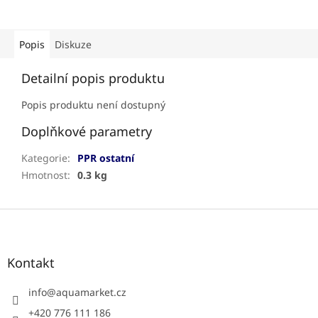
Popis
Diskuze
Detailní popis produktu
Popis produktu není dostupný
Doplňkové parametry
Kategorie
:
PPR ostatní
Hmotnost
:
0.3 kg
Z
á
p
a
Kontakt
t
í
info
@
aquamarket.cz
+420 776 111 186