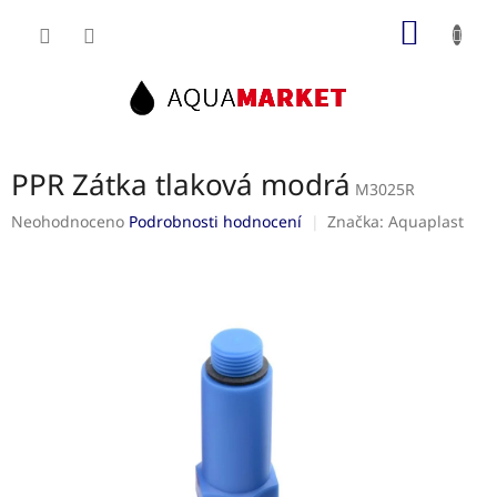
Přejít
NÁKUP
na
obsah
KOŠÍK
PPR Zátka tlaková modrá
M3025R
Průměrné
Neohodnoceno
Podrobnosti hodnocení
Značka:
Aquaplast
hodnocení
produktu
je
0,0
z
5
hvězdiček.