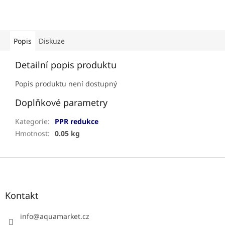
Popis
Diskuze
Detailní popis produktu
Popis produktu není dostupný
Doplňkové parametry
Kategorie
:
PPR redukce
Hmotnost
:
0.05 kg
Z
á
p
a
Kontakt
t
í
info
@
aquamarket.cz