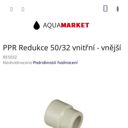
Přejít
NÁKUP
na
obsah
KOŠÍK
PPR Redukce 50/32 vnitřní - vnější
RE5032
Průměrné
Neohodnoceno
Podrobnosti hodnocení
hodnocení
produktu
je
0,0
z
5
hvězdiček.