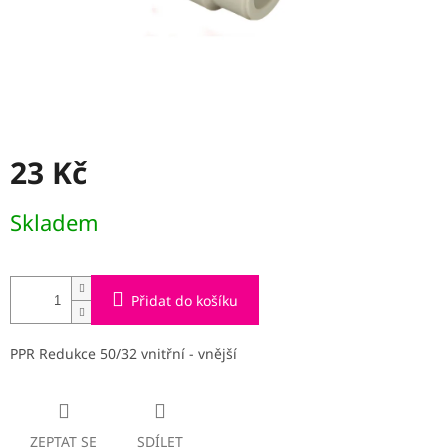
23 Kč
Měrná
Skladem
cena:
Přidat do košíku
PPR Redukce 50/32 vnitřní - vnější
ZEPTAT SE
SDÍLET