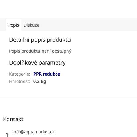
Popis
Diskuze
Detailní popis produktu
Popis produktu není dostupný
Doplňkové parametry
Kategorie
:
PPR redukce
Hmotnost
:
0.2 kg
Z
á
p
a
Kontakt
t
í
info
@
aquamarket.cz