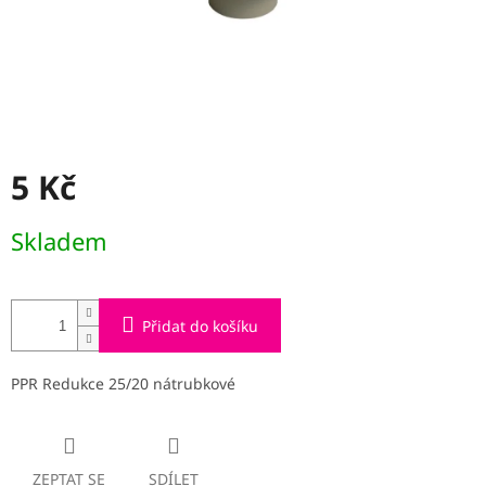
5 Kč
Měrná
Skladem
cena:
Přidat do košíku
PPR Redukce 25/20 nátrubkové
ZEPTAT SE
SDÍLET