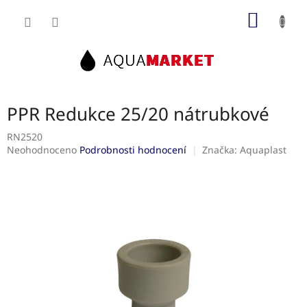
Přejít
NÁKUP
na
obsah
KOŠÍK
PPR Redukce 25/20 nátrubkové
RN2520
Průměrné
Neohodnoceno
Podrobnosti hodnocení
Značka:
Aquaplast
hodnocení
produktu
je
0,0
z
5
hvězdiček.