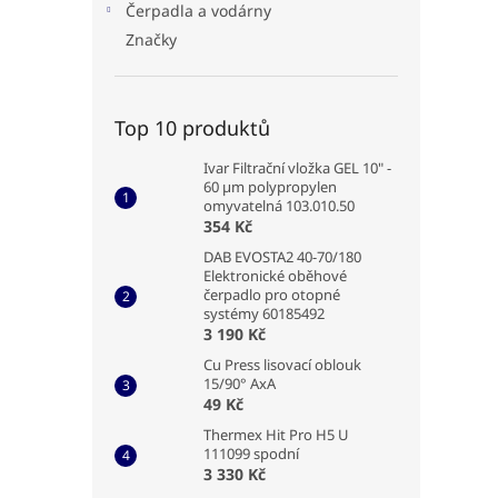
Čerpadla a vodárny
Značky
Top 10 produktů
Ivar Filtrační vložka GEL 10" -
60 µm polypropylen
omyvatelná 103.010.50
354 Kč
DAB EVOSTA2 40-70/180
Elektronické oběhové
čerpadlo pro otopné
systémy 60185492
3 190 Kč
Cu Press lisovací oblouk
15/90° AxA
49 Kč
Thermex Hit Pro H5 U
111099 spodní
3 330 Kč