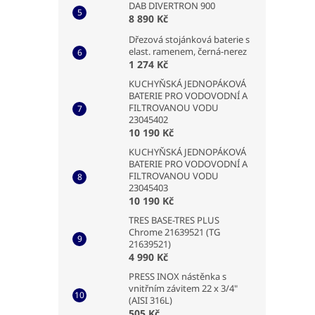
DAB DIVERTRON 900
8 890 Kč
Dřezová stojánková baterie s
elast. ramenem, černá-nerez
1 274 Kč
KUCHYŇSKÁ JEDNOPÁKOVÁ
BATERIE PRO VODOVODNÍ A
FILTROVANOU VODU
23045402
10 190 Kč
KUCHYŇSKÁ JEDNOPÁKOVÁ
BATERIE PRO VODOVODNÍ A
FILTROVANOU VODU
23045403
10 190 Kč
TRES BASE-TRES PLUS
Chrome 21639521 (TG
21639521)
4 990 Kč
PRESS INOX nástěnka s
vnitřním závitem 22 x 3/4"
(AISI 316L)
505 Kč