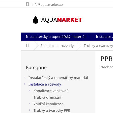
Přejít
info@aquamarket.cz
na
obsah
Instalatérský a topenářský materiál
Instalace 
Domů
Instalace a rozvody
Trubky a tvarovk
P
PPR 
o
Přeskočit
s
Kategorie
Průměr
Neoho
kategorie
t
hodnoc
r
produk
Instalatérský a topenářský materiál
a
je
Instalace a rozvody
n
0,0
Kanalizace venkovní
z
n
5
í
Trubka drenážní
hvězdič
p
Vnitřní kanalizace
a
Trubky a tvarovky PPR