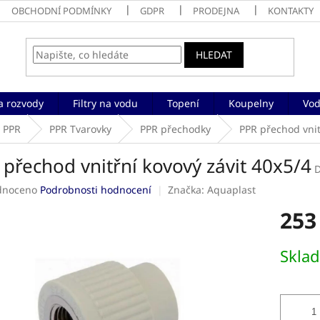
OBCHODNÍ PODMÍNKY
GDPR
PRODEJNA
KONTAKTY
HLEDAT
a rozvody
Filtry na vodu
Topení
Koupelny
Vod
y PPR
PPR Tvarovky
PPR přechodky
PPR přechod vnit
přechod vnitřní kovový závit 40x5/4
né
dnoceno
Podrobnosti hodnocení
Značka:
Aquaplast
ení
253
tu
Měrná
Skla
cena:
ek.