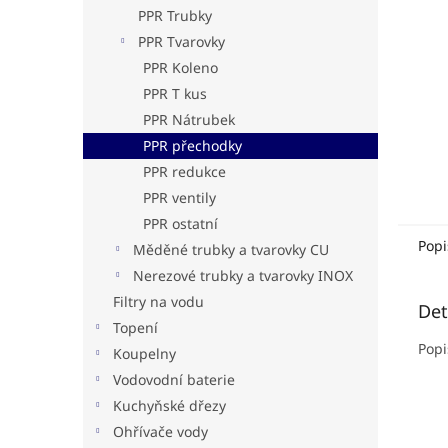
n
PPR Trubky
e
PPR Tvarovky
l
PPR Koleno
PPR T kus
PPR Nátrubek
PPR přechodky
PPR redukce
PPR ventily
PPR ostatní
Popi
Měděné trubky a tvarovky CU
Nerezové trubky a tvarovky INOX
Filtry na vodu
Det
Topení
Popi
Koupelny
Vodovodní baterie
Kuchyňské dřezy
Ohřívače vody