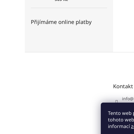
Přijímáme online platby
Z
á
p
a
t
Kontakt
í
info
@
+420 
Tento web 
tohoto webu
informací
z