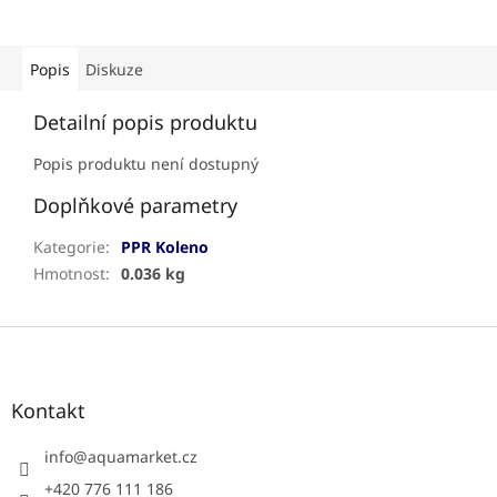
Popis
Diskuze
Detailní popis produktu
Popis produktu není dostupný
Doplňkové parametry
Kategorie
:
PPR Koleno
Hmotnost
:
0.036 kg
Z
á
p
a
Kontakt
t
í
info
@
aquamarket.cz
+420 776 111 186