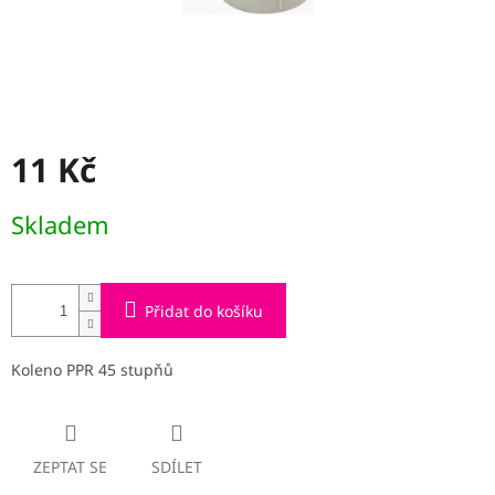
11 Kč
Měrná
Skladem
cena:
Přidat do košíku
Koleno PPR 45 stupňů
ZEPTAT SE
SDÍLET