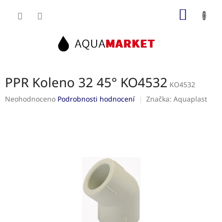
Přejít
NÁKUP
na
obsah
KOŠÍK
PPR Koleno 32 45° KO4532
KO4532
Průměrné
Neohodnoceno
Podrobnosti hodnocení
Značka:
Aquaplast
hodnocení
produktu
je
0,0
z
5
hvězdiček.