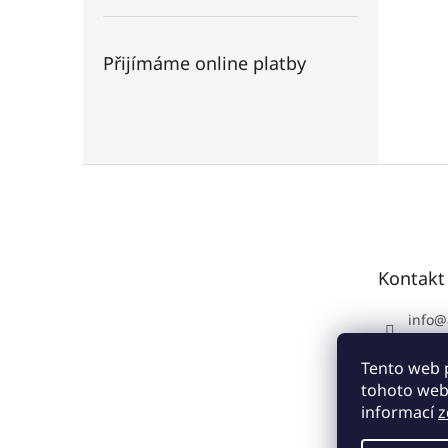
Přijímáme online platby
Z
á
p
a
t
Kontakt
í
info
@
+420 
Tento web 
tohoto webu
informací
z