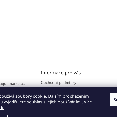
Informace pro vás
Obchodní podmínky
aquamarket.cz
GDPR
776 111 186
Prodejna
používá soubory cookie. Dalším procházením
S
 vyjadřujete souhlas s jejich používáním.. Více
Kontakty
de
.