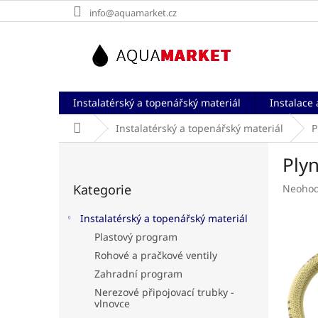
Přejít
info@aquamarket.cz
na
obsah
Instalatérský a topenářský materiál
Instalace 
Domů
Instalatérský a topenářský materiál
P
P
Ply
o
Přeskočit
s
Kategorie
Průměr
Neoho
kategorie
t
hodnoc
r
produk
Instalatérský a topenářský materiál
a
je
Plastový program
n
0,0
Rohové a pračkové ventily
z
n
5
í
Zahradní program
hvězdič
p
Nerezové připojovací trubky -
a
vlnovce