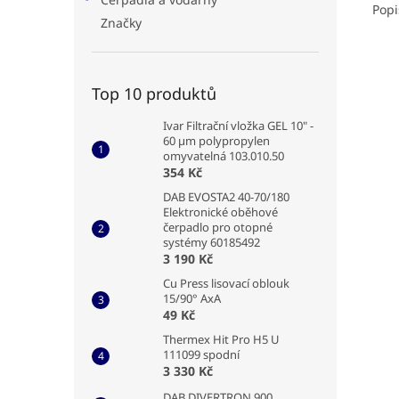
Popi
Značky
Top 10 produktů
Ivar Filtrační vložka GEL 10" -
60 µm polypropylen
omyvatelná 103.010.50
354 Kč
DAB EVOSTA2 40-70/180
Elektronické oběhové
čerpadlo pro otopné
systémy 60185492
3 190 Kč
Cu Press lisovací oblouk
15/90° AxA
49 Kč
Thermex Hit Pro H5 U
111099 spodní
3 330 Kč
DAB DIVERTRON 900