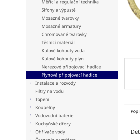
n
Měřící a regulační technika
e
Sifony a výpustě
l
Mosazné tvarovky
Mosazné armatury
Chromované tvarovky
Těsnící materiál
Kulové kohouty voda
Kulové kohouty plyn
Nerezové připojovací hadice
Plynová připojovací hadice
Instalace a rozvody
Filtry na vodu
Topení
Koupelny
Popi
Vodovodní baterie
Kuchyňské dřezy
Det
Ohřívače vody
Čerpadla a vodárny