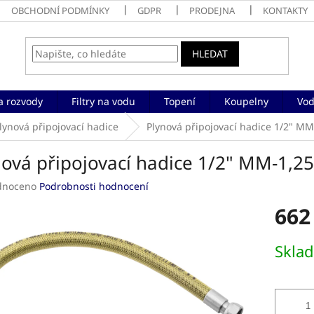
OBCHODNÍ PODMÍNKY
GDPR
PRODEJNA
KONTAKTY
HLEDAT
a rozvody
Filtry na vodu
Topení
Koupelny
Vod
lynová připojovací hadice
Plynová připojovací hadice 1/2" M
nová připojovací hadice 1/2" MM-1,2
né
dnoceno
Podrobnosti hodnocení
ení
662
tu
Měrná
Skla
cena:
ek.