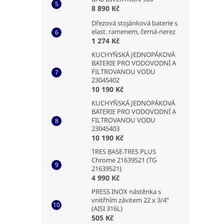
8 890 Kč
Dřezová stojánková baterie s
elast. ramenem, černá-nerez
1 274 Kč
KUCHYŇSKÁ JEDNOPÁKOVÁ
BATERIE PRO VODOVODNÍ A
FILTROVANOU VODU
23045402
10 190 Kč
KUCHYŇSKÁ JEDNOPÁKOVÁ
BATERIE PRO VODOVODNÍ A
FILTROVANOU VODU
23045403
10 190 Kč
TRES BASE-TRES PLUS
Chrome 21639521 (TG
21639521)
4 990 Kč
PRESS INOX nástěnka s
vnitřním závitem 22 x 3/4"
(AISI 316L)
505 Kč