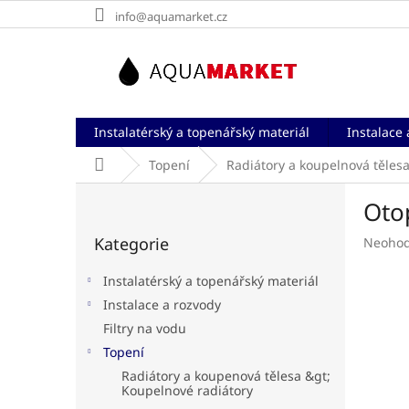
Přejít
info@aquamarket.cz
na
obsah
Instalatérský a topenářský materiál
Instalace 
Domů
Topení
Radiátory a koupelnová těles
P
Oto
o
Přeskočit
s
Kategorie
Průměr
Neoho
kategorie
t
hodnoc
r
produk
Instalatérský a topenářský materiál
a
je
Instalace a rozvody
n
0,0
Filtry na vodu
z
n
5
í
Topení
hvězdič
p
Radiátory a koupenová tělesa &gt;
a
Koupelnové radiátory