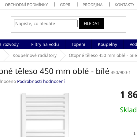
OBCHODNÍ PODMÍNKY
GDPR
PRODEJNA
KONTAKTY
HLEDAT
a rozvody
Filtry na vodu
Topení
Koupelny
Vod
a
Koupelnové radiátory
Otopné těleso 450 mm oblé - bílé
pné těleso 450 mm oblé - bílé
450/900-1
né
dnoceno
Podrobnosti hodnocení
ení
1 8
tu
Měrná
Skla
cena:
ek.