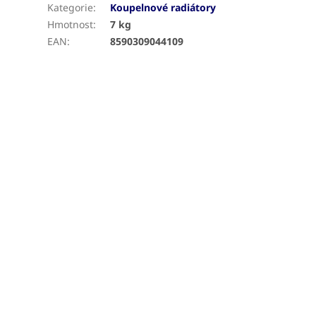
Kategorie
:
Koupelnové radiátory
Hmotnost
:
7 kg
EAN
:
8590309044109