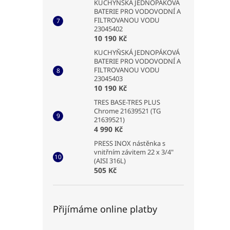
KUCHYŇSKÁ JEDNOPÁKOVÁ
BATERIE PRO VODOVODNÍ A
FILTROVANOU VODU
23045402
10 190 Kč
KUCHYŇSKÁ JEDNOPÁKOVÁ
BATERIE PRO VODOVODNÍ A
FILTROVANOU VODU
23045403
10 190 Kč
TRES BASE-TRES PLUS
Chrome 21639521 (TG
21639521)
4 990 Kč
PRESS INOX nástěnka s
vnitřním závitem 22 x 3/4"
(AISI 316L)
505 Kč
Přijímáme online platby