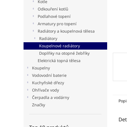
n
Kotle
e
Odkouření kotlů
l
Podlahové topení
Armatury pro topení
Radiátory a koupelnová tělesa
Radiátory
Koupelnové radiátory
Doplňky na otopné žebříky
Elektrická topná tělesa
Koupelny
Vodovodní baterie
Kuchyňské dřezy
Ohřívače vody
Čerpadla a vodárny
Popi
Značky
Det