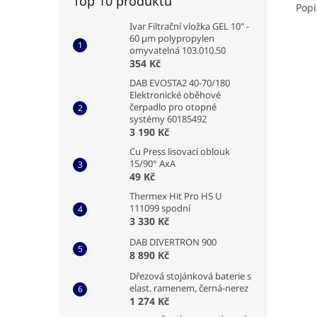
Top 10 produktů
Popi
Ivar Filtrační vložka GEL 10" -
60 µm polypropylen
omyvatelná 103.010.50
354 Kč
DAB EVOSTA2 40-70/180
Elektronické oběhové
čerpadlo pro otopné
systémy 60185492
3 190 Kč
Cu Press lisovací oblouk
15/90° AxA
49 Kč
Thermex Hit Pro H5 U
111099 spodní
3 330 Kč
DAB DIVERTRON 900
8 890 Kč
Dřezová stojánková baterie s
elast. ramenem, černá-nerez
1 274 Kč