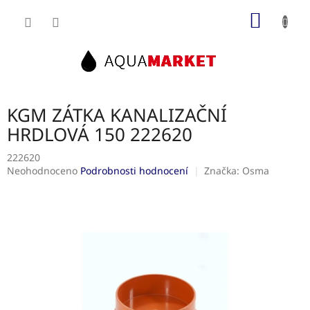
Přejít
NÁKUP
na
obsah
KOŠÍK
KGM ZÁTKA KANALIZAČNÍ
HRDLOVÁ 150 222620
222620
Průměrné
Neohodnoceno
Podrobnosti hodnocení
Značka:
Osma
hodnocení
produktu
je
0,0
z
5
hvězdiček.