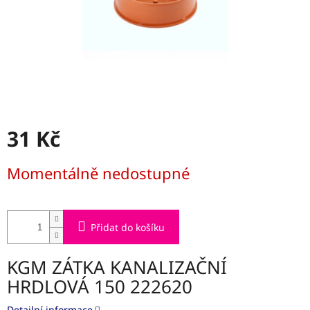
31 Kč
Měrná
Momentálně nedostupné
cena:
Přidat do košíku
KGM ZÁTKA KANALIZAČNÍ
HRDLOVÁ 150 222620
Detailní informace