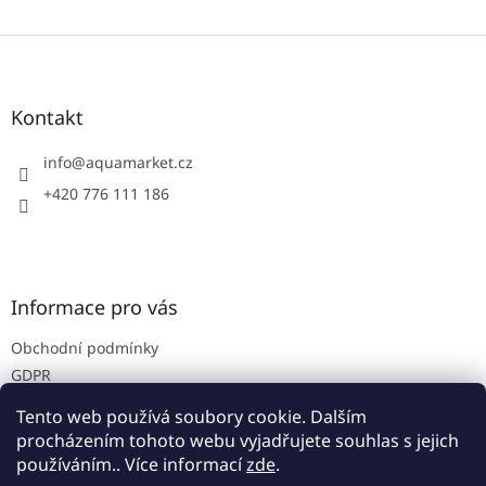
Z
á
p
a
Kontakt
t
í
info
@
aquamarket.cz
+420 776 111 186
Informace pro vás
Obchodní podmínky
GDPR
Prodejna
Tento web používá soubory cookie. Dalším
Kontakty
procházením tohoto webu vyjadřujete souhlas s jejich
používáním.. Více informací
zde
.