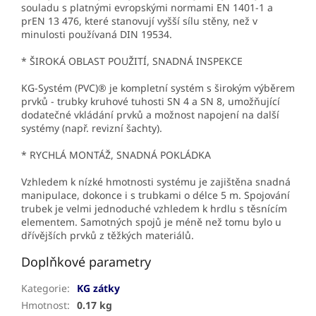
souladu s platnými evropskými normami EN 1401-1 a
prEN 13 476, které stanovují vyšší sílu stěny, než v
minulosti používaná DIN 19534.
* ŠIROKÁ OBLAST POUŽITÍ, SNADNÁ INSPEKCE
KG-Systém (PVC)® je kompletní systém s širokým výběrem
prvků - trubky kruhové tuhosti SN 4 a SN 8, umožňující
dodatečné vkládání prvků a možnost napojení na další
systémy (např. revizní šachty).
* RYCHLÁ MONTÁŽ, SNADNÁ POKLÁDKA
Vzhledem k nízké hmotnosti systému je zajištěna snadná
manipulace, dokonce i s trubkami o délce 5 m. Spojování
trubek je velmi jednoduché vzhledem k hrdlu s těsnícím
elementem. Samotných spojů je méně než tomu bylo u
dřívějších prvků z těžkých materiálů.
Doplňkové parametry
Kategorie
:
KG zátky
Hmotnost
:
0.17 kg