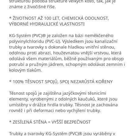
strukturou podobá struktuře velkých kostí, tak, jak je
známe z živočišné říše.
* ŽIVOTNOST AŽ 100 LET, CHEMICKÁ ODOLNOST,
VÝBORNÉ HYDRAULICKÉ VLASTNOSTI
KG-Systém (PVC)® je založen na bázi neměkčeného
polyvinylchloridu (PVC-U). Výsledkem jsou kanalizační
trubky a tvarovky s dokonale hladkou vnitřní stěnou,
odolnou proti abrazi, houževnatou vnější vrstvou, která
odolává všem materiálům, běžně používaným pro obsyp
potrubí a pružným jádrem, schopným odolávat zemním i
kolovým tlakům.
* 100% TĚSNOST SPOJŮ, SPOJ NEZARŮSTÁ KOŘENY
Těsnost spojů je zajištěna jazýčkovými těsnicími
elementy, vyrobenými z odolných kaučuků, které jsou
umístěny v drážce hrdla trubky. Těsnost je zachována
rovněž i při deformaci nebo vychýlení trubky.
* ZESÍLENÁ STĚNA = VYŠŠÍ BEZPEČNOST
Trubky a tvarovky KG-Systém (PVC)® jsou vyráběny v