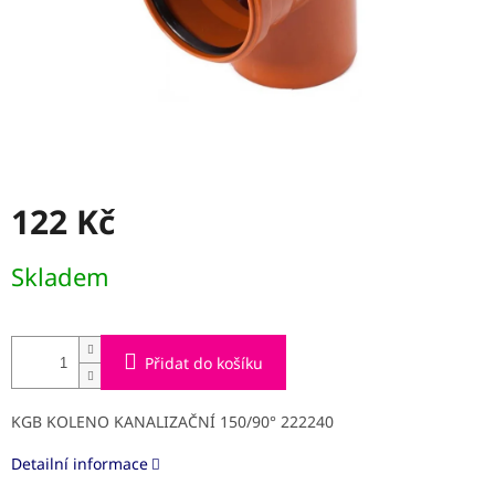
122 Kč
Měrná
Skladem
cena:
Přidat do košíku
KGB KOLENO KANALIZAČNÍ 150/90° 222240
Detailní informace