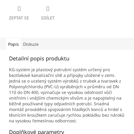
ZEPTAT SE
SDÍLET
Popis
Diskuze
Detailní popis produktu
KG-systém je plastový potrubní systém určený pro
beztlakové kanalizační sítě a přípojky uložené v zemi.
Jedná se o ucelený systém výrobků z trubek a tvarovek z
Polyvinylchloridu (PVC-U) vyráběných v průměru od DN
110 do DN 400, vyznačuje se vysokou odolností vůči
vnitřním i vnějším chemickým vlivům a je napojitelný na
běžně používané typy odpadních potrubí. Snadná
montáž prováděná spojováním hladkých konců a hrdel s
těsnícím kroužkem zaručuje rychlou pokládku bez nároků
na vysokou řemeslnou odbornost.
Doplňkové parametry