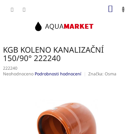
Přejít
NÁKUP
na
obsah
KOŠÍK
KGB KOLENO KANALIZAČNÍ
150/90° 222240
222240
Průměrné
Neohodnoceno
Podrobnosti hodnocení
Značka:
Osma
hodnocení
produktu
je
0,0
z
5
hvězdiček.