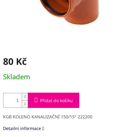
80 Kč
Měrná
Skladem
cena:
Přidat do košíku
KGB KOLENO KANALIZAČNÍ 150/15° 222200
Detailní informace