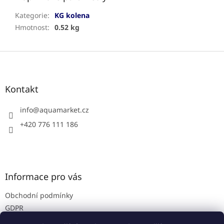
Kategorie
:
KG kolena
Hmotnost
:
0.52 kg
Z
á
p
a
Kontakt
t
í
info
@
aquamarket.cz
+420 776 111 186
Informace pro vás
Obchodní podmínky
GDPR
Prodejna