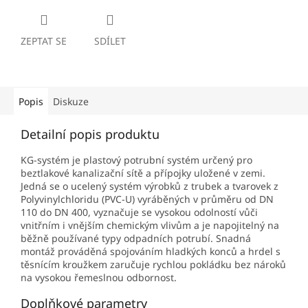
ZEPTAT SE
SDÍLET
Popis
Diskuze
Detailní popis produktu
KG-systém je plastový potrubní systém určený pro
beztlakové kanalizační sítě a přípojky uložené v zemi.
Jedná se o ucelený systém výrobků z trubek a tvarovek z
Polyvinylchloridu (PVC-U) vyráběných v průměru od DN
110 do DN 400, vyznačuje se vysokou odolností vůči
vnitřním i vnějším chemickým vlivům a je napojitelný na
běžně používané typy odpadních potrubí. Snadná
montáž prováděná spojováním hladkých konců a hrdel s
těsnícím kroužkem zaručuje rychlou pokládku bez nároků
na vysokou řemeslnou odbornost.
Doplňkové parametry