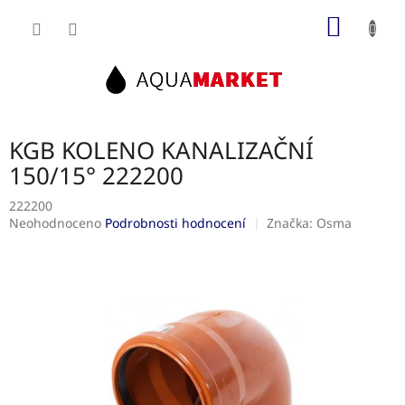
Přejít
NÁKUP
na
obsah
KOŠÍK
KGB KOLENO KANALIZAČNÍ
150/15° 222200
222200
Průměrné
Neohodnoceno
Podrobnosti hodnocení
Značka:
Osma
hodnocení
produktu
je
0,0
z
5
hvězdiček.