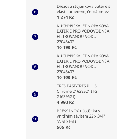
Dřezová stojánková baterie s
elast. ramenem, černá-nerez
1 274 Kč
KUCHYŇSKÁ JEDNOPÁKOVÁ
BATERIE PRO VODOVODNÍ A
FILTROVANOU VODU
23045402
10 190 Kč
KUCHYŇSKÁ JEDNOPÁKOVÁ
BATERIE PRO VODOVODNÍ A
FILTROVANOU VODU
23045403
10 190 Kč
TRES BASE-TRES PLUS
Chrome 21639521 (TG
21639521)
4 990 Kč
PRESS INOX nástěnka s
vnitřním závitem 22 x 3/4"
(AISI 316L)
505 Kč