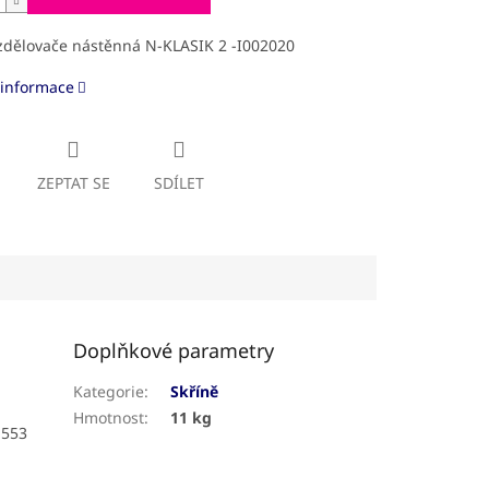
ozdělovače nástěnná N-KLASIK 2 -I002020
 informace
ZEPTAT SE
SDÍLET
Doplňkové parametry
Kategorie
:
Skříně
Hmotnost
:
11 kg
 553