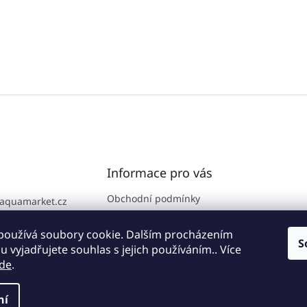
Informace pro vás
Obchodní podmínky
aquamarket.cz
GDPR
776 111 186
Prodejna
používá soubory cookie. Dalším procházením
S
 vyjadřujete souhlas s jejich používáním.. Více
Kontakty
de
.
ní
zena.