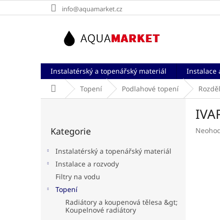
Přejít
info@aquamarket.cz
na
obsah
Instalatérský a topenářský materiál
Instalace 
Domů
Topení
Podlahové topení
Rozděl
P
IVA
o
Přeskočit
s
Kategorie
Průměr
Neoho
kategorie
t
hodnoc
r
produk
Instalatérský a topenářský materiál
a
je
Instalace a rozvody
n
0,0
Filtry na vodu
z
n
5
í
Topení
hvězdič
p
Radiátory a koupenová tělesa &gt;
a
Koupelnové radiátory