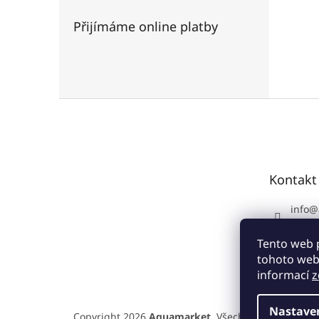
Přijímáme online platby
Z
á
p
a
t
Kontakt
í
info
@
+420 
Tento web 
tohoto webu
informací
z
Nastave
Copyright 2026
Aquamarket
. Všechna práva vyhra