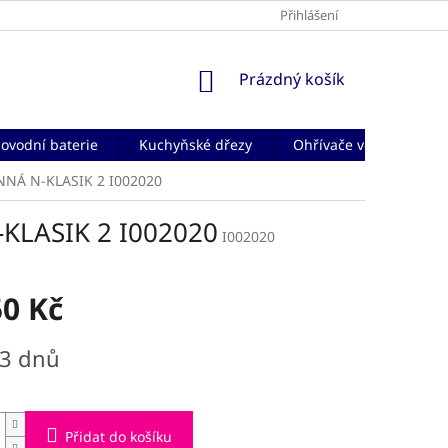
Přihlášení
NÁKUPNÍ
Prázdný košík
KOŠÍK
ovodní baterie
Kuchyňské dřezy
Ohřívače vody
Če
NÁ N-KLASIK 2 I002020
KLASIK 2 I002020
I002020
50 Kč
-3 dnů
Přidat do košíku