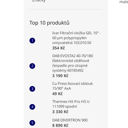
mate
Top 10 produktů
Ivar Filtrační vložka GEL 10" -
60 µm polypropylen
omyvatelná 103.010.50
354 Kč
DAB EVOSTA2 40-70/180
Elektronické oběhové
čerpadlo pro otopné
systémy 60185492
3 190 Kč
Cu Press lisovací oblouk
15/90° AxA
49 Kč
Thermex Hit Pro H5 U
111099 spodní
3 330 Kč
DAB DIVERTRON 900
8 890 Kč