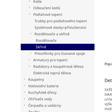
n
Kotle
e
Odkouření kotlů
l
Podlahové topení
Trubky pro podlahového topení
Systémové desky+příslušenství
Rozdělovače a skříně
Rozdělovače
Skříně
Pressfitinky pro lisované spoje
Armatury pro topení
Popi
Radiátory a koupelnová tělesa
Elektrická topná tělesa
Koupelny
Det
Vodovodní baterie
SKŘ
Kuchyňské dřezy
IVAR
Ohřívače vody
urče
výš
Čerpadla a vodárny
možn
Značky