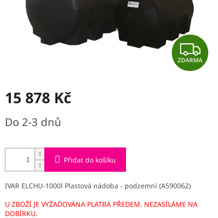
Z
ZDARMA
D
A
15 878 Kč
R
Měrná
Do 2-3 dnů
cena:
M
A
Přidat do košíku
IVAR ELCHU-1000l Plastová nádoba - podzemní (A590062)
U ZBOŽÍ JE VYŽADOVÁNA PLATBA PŘEDEM. NEZASÍLÁME NA
DOBÍRKU.