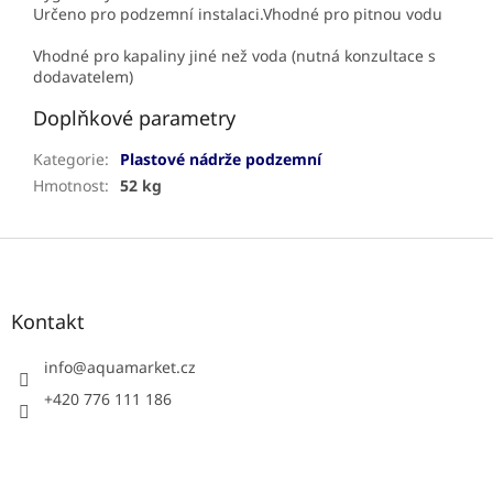
Určeno pro podzemní instalaci.Vhodné pro pitnou vodu
Vhodné pro kapaliny jiné než voda (nutná konzultace s
dodavatelem)
Doplňkové parametry
Kategorie
:
Plastové nádrže podzemní
Hmotnost
:
52 kg
Z
á
p
a
Kontakt
t
í
info
@
aquamarket.cz
+420 776 111 186