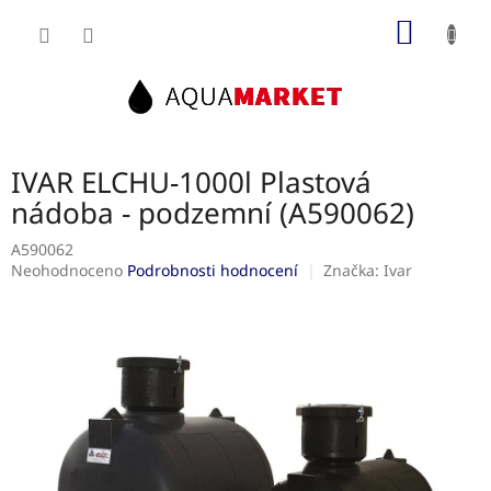
Přejít
NÁKUP
na
obsah
KOŠÍK
IVAR ELCHU-1000l Plastová
nádoba - podzemní (A590062)
A590062
Průměrné
Neohodnoceno
Podrobnosti hodnocení
Značka:
Ivar
hodnocení
produktu
je
0,0
z
5
hvězdiček.