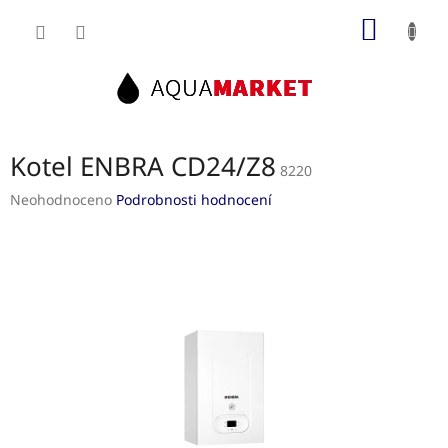
Přejít
NÁKUP
na
obsah
KOŠÍK
Kotel ENBRA CD24/Z8
8220
Průměrné
Neohodnoceno
Podrobnosti hodnocení
hodnocení
produktu
je
0,0
z
5
hvězdiček.