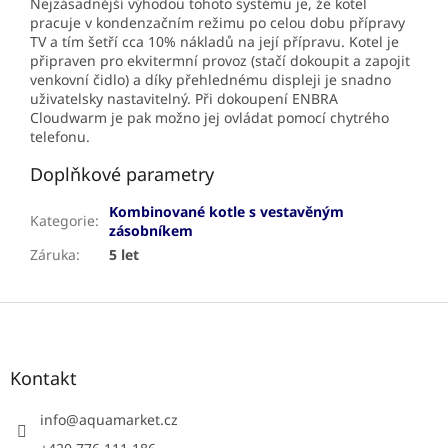
Nejzásadnější výhodou tohoto systému je, že kotel
pracuje v kondenzačním režimu po celou dobu přípravy
TV a tím šetří cca 10% nákladů na její přípravu. Kotel je
připraven pro ekvitermní provoz (stačí dokoupit a zapojit
venkovní čidlo) a díky přehlednému displeji je snadno
uživatelsky nastavitelný. Při dokoupení ENBRA
Cloudwarm je pak možno jej ovládat pomocí chytrého
telefonu.
Doplňkové parametry
Kombinované kotle s vestavěným
Kategorie
:
zásobníkem
Záruka
:
5 let
Z
á
p
a
Kontakt
t
í
info
@
aquamarket.cz