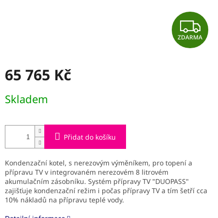
Z
ZDARMA
D
A
65 765 Kč
R
Měrná
Skladem
cena:
M
A
Přidat do košíku
Kondenzační kotel, s nerezovým výměníkem, pro topení a
přípravu TV v integrovaném nerezovém 8 litrovém
akumulačním zásobníku. Systém přípravy TV "DUOPASS"
zajišťuje kondenzační režim i počas přípravy TV a tím šetří cca
10% nákladů na přípravu teplé vody.