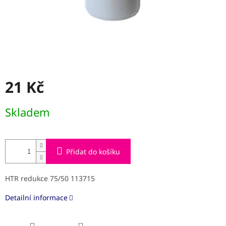
21 Kč
Měrná
Skladem
cena:
Přidat do košíku
HTR redukce 75/50 113715
Detailní informace