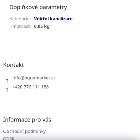
Doplňkové parametry
Kategorie
:
Vnitřní kanalizace
Hmotnost
:
0.05 kg
Z
á
p
a
Kontakt
t
í
info
@
aquamarket.cz
+420 776 111 186
Informace pro vás
Obchodní podmínky
GDPR