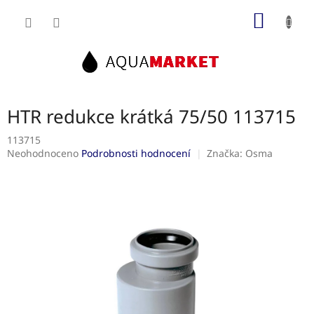
Přejít
NÁKUP
na
obsah
KOŠÍK
HTR redukce krátká 75/50 113715
113715
Průměrné
Neohodnoceno
Podrobnosti hodnocení
Značka:
Osma
hodnocení
produktu
je
0,0
z
5
hvězdiček.