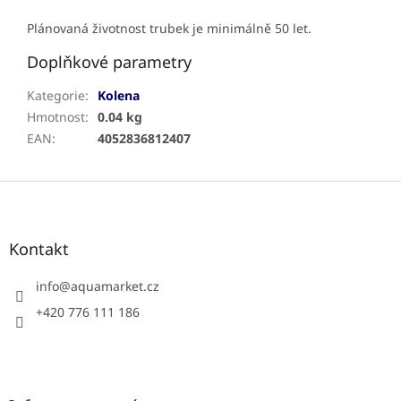
Plánovaná životnost trubek je minimálně 50 let.
Doplňkové parametry
Kategorie
:
Kolena
Hmotnost
:
0.04 kg
EAN
:
4052836812407
Z
á
p
a
Kontakt
t
í
info
@
aquamarket.cz
+420 776 111 186