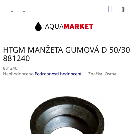
Přejít
NÁKUP
na
obsah
KOŠÍK
HTGM MANŽETA GUMOVÁ D 50/30
881240
881240
Průměrné
Neohodnoceno
Podrobnosti hodnocení
Značka:
Osma
hodnocení
produktu
je
0,0
z
5
hvězdiček.