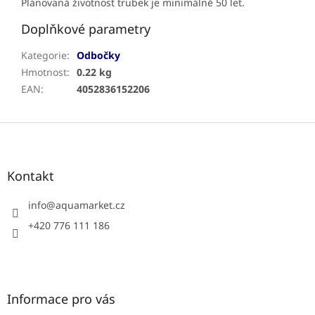
Plánovaná životnost trubek je minimálně 50 let.
Doplňkové parametry
Kategorie
:
Odbočky
Hmotnost
:
0.22 kg
EAN
:
4052836152206
Z
á
p
a
Kontakt
t
í
info
@
aquamarket.cz
+420 776 111 186
Informace pro vás