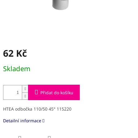
62 Kč
Měrná
Skladem
cena:
Přidat do košíku
HTEA odbočka 110/50 45° 115220
Detailní informace