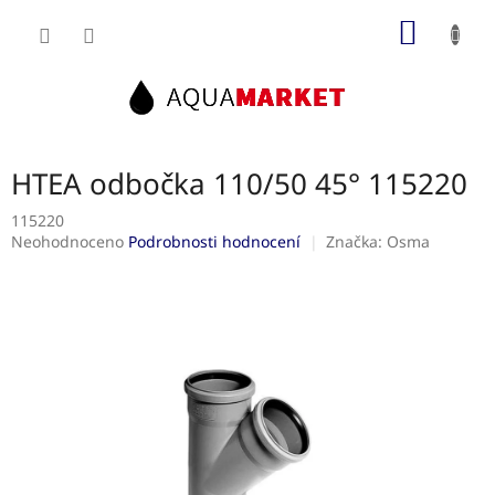
Přejít
NÁKUP
na
obsah
KOŠÍK
HTEA odbočka 110/50 45° 115220
115220
Průměrné
Neohodnoceno
Podrobnosti hodnocení
Značka:
Osma
hodnocení
produktu
je
0,0
z
5
hvězdiček.