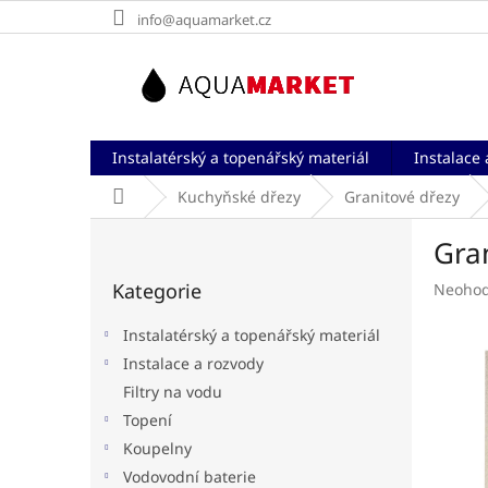
Přejít
info@aquamarket.cz
na
obsah
Instalatérský a topenářský materiál
Instalace 
Domů
Kuchyňské dřezy
Granitové dřezy
P
Gran
o
Přeskočit
s
Kategorie
Průměr
Neoho
kategorie
t
hodnoc
r
produk
Instalatérský a topenářský materiál
a
je
Instalace a rozvody
n
0,0
Filtry na vodu
z
n
5
í
Topení
hvězdič
p
Koupelny
a
Vodovodní baterie