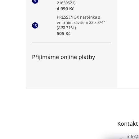
21639521)
4 990 Kč
PRESS INOX nástěnka s
vnitřním závitem 22 x 3/4"
(AISI 316L)
505 Kč
Přijímáme online platby
Z
á
p
a
t
Kontakt
í
info
@