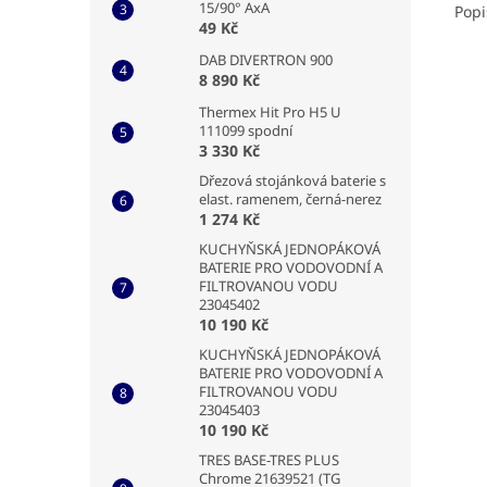
15/90° AxA
Popi
49 Kč
DAB DIVERTRON 900
8 890 Kč
Thermex Hit Pro H5 U
111099 spodní
3 330 Kč
Dřezová stojánková baterie s
elast. ramenem, černá-nerez
1 274 Kč
KUCHYŇSKÁ JEDNOPÁKOVÁ
BATERIE PRO VODOVODNÍ A
FILTROVANOU VODU
23045402
10 190 Kč
KUCHYŇSKÁ JEDNOPÁKOVÁ
BATERIE PRO VODOVODNÍ A
FILTROVANOU VODU
23045403
10 190 Kč
TRES BASE-TRES PLUS
Chrome 21639521 (TG