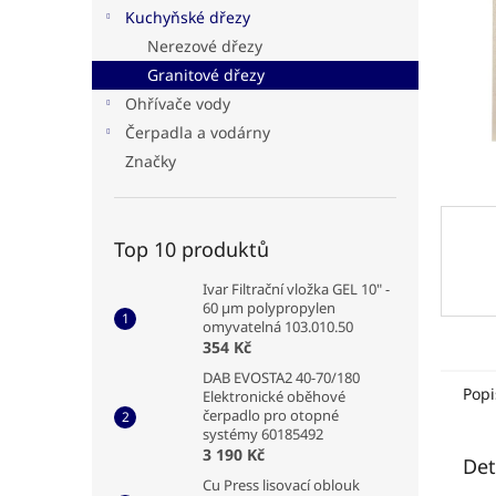
n
Kuchyňské dřezy
e
Nerezové dřezy
l
Granitové dřezy
Ohřívače vody
Čerpadla a vodárny
Značky
Top 10 produktů
Ivar Filtrační vložka GEL 10" -
60 µm polypropylen
omyvatelná 103.010.50
354 Kč
DAB EVOSTA2 40-70/180
Popi
Elektronické oběhové
čerpadlo pro otopné
systémy 60185492
3 190 Kč
Det
Cu Press lisovací oblouk