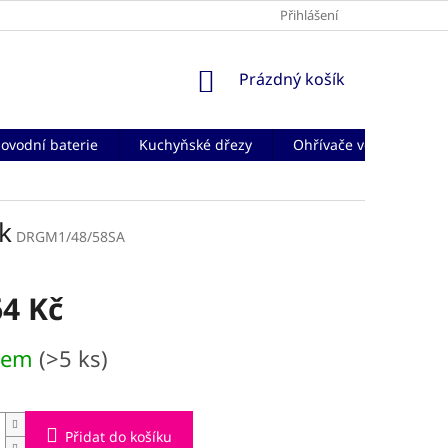
Přihlášení
NÁKUPNÍ
Prázdný košík
KOŠÍK
ovodní baterie
Kuchyňské dřezy
Ohřívače vody
Če
k
DRGM1/48/58SA
64 Kč
dem
(>5 ks)
Přidat do košíku