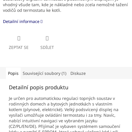
vhodný všude tam, kde je nákladné nebo zcela nemožné tažení
vodičů od termostatu ke kotli.
Detailní informace
ZEPTAT SE
SDÍLET
Popis
Související soubory (1)
Diskuze
Detailní popis produktu
Je určen pro automatickou regulaci topných soustav v
rodinných domech a bytových jednotkách s vlastním
kotlem (plynové, elektrické). Velký podsvícený displej na
vysílači umožňuje ovládání termostatu i za tmy. Navíc,
nabízí intuitivní navigaci ve vybraném jazyku
(CZ/PL/EN/DE). Přijímač je vybaven systémem samoučení
kódu a pamětí E-EPROM, která uchová uložený kód i při