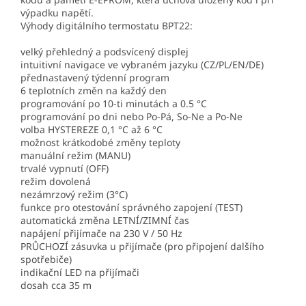
výpadku napětí.
Výhody digitálního termostatu BPT22:
velký přehledný a podsvícený displej
intuitivní navigace ve vybraném jazyku (CZ/PL/EN/DE)
přednastavený týdenní program
6 teplotních změn na každý den
programování po 10-ti minutách a 0.5 °C
programování po dni nebo Po-Pá, So-Ne a Po-Ne
volba HYSTEREZE 0,1 °C až 6 °C
možnost krátkodobé změny teploty
manuální režim (MANU)
trvalé vypnutí (OFF)
režim dovolená
nezámrzový režim (3°C)
funkce pro otestování správného zapojení (TEST)
automatická změna LETNÍ/ZIMNÍ čas
napájení přijímače na 230 V / 50 Hz
PRŮCHOZÍ zásuvka u přijímače (pro připojení dalšího
spotřebiče)
indikační LED na přijímači
dosah cca 35 m