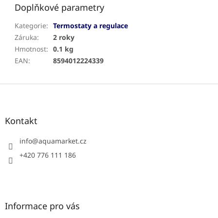
Doplňkové parametry
Kategorie
:
Termostaty a regulace
Záruka
:
2 roky
Hmotnost
:
0.1 kg
EAN
:
8594012224339
Z
á
p
a
Kontakt
t
í
info
@
aquamarket.cz
+420 776 111 186
Informace pro vás