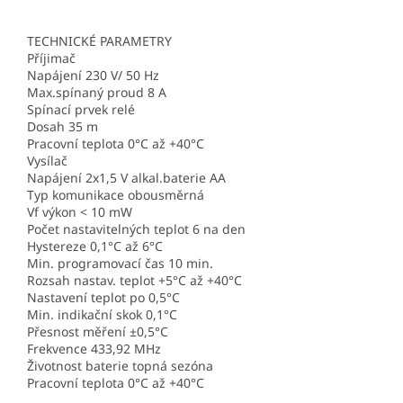
TECHNICKÉ PARAMETRY
Příjimač
Napájení 230 V/ 50 Hz
Max.spínaný proud 8 A
Spínací prvek relé
Dosah 35 m
Pracovní teplota 0°C až +40°C
Vysílač
Napájení 2x1,5 V alkal.baterie AA
Typ komunikace obousměrná
Vf výkon < 10 mW
Počet nastavitelných teplot 6 na den
Hystereze 0,1°C až 6°C
Min. programovací čas 10 min.
Rozsah nastav. teplot +5°C až +40°C
Nastavení teplot po 0,5°C
Min. indikační skok 0,1°C
Přesnost měření ±0,5°C
Frekvence 433,92 MHz
Životnost baterie topná sezóna
Pracovní teplota 0°C až +40°C