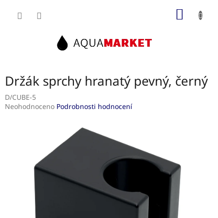
Přejít
NÁKUP
na
obsah
KOŠÍK
Držák sprchy hranatý pevný, černý
D/CUBE-5
Průměrné
Neohodnoceno
Podrobnosti hodnocení
hodnocení
produktu
je
0,0
z
5
hvězdiček.