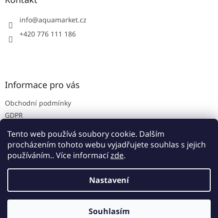
t
í
info
@
aquamarket.cz
+420 776 111 186
Informace pro vás
Obchodní podmínky
GDPR
Prodejna
Tento web používá soubory cookie. Dalším
Kontakty
procházením tohoto webu vyjadřujete souhlas s jejich
používáním.. Více informací
zde
.
Nastavení
Vytvořil Shoptet
Souhlasím
Copyright 2026
Aquamarket
. Všechna práva vyhrazena.