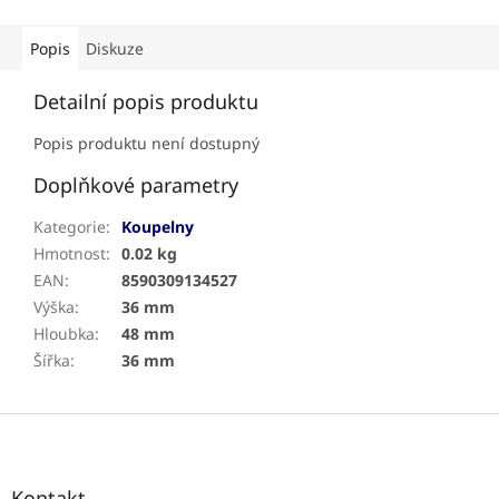
Popis
Diskuze
Detailní popis produktu
Popis produktu není dostupný
Doplňkové parametry
Kategorie
:
Koupelny
Hmotnost
:
0.02 kg
EAN
:
8590309134527
Výška
:
36 mm
Hloubka
:
48 mm
Šířka
:
36 mm
Z
á
p
a
Kontakt