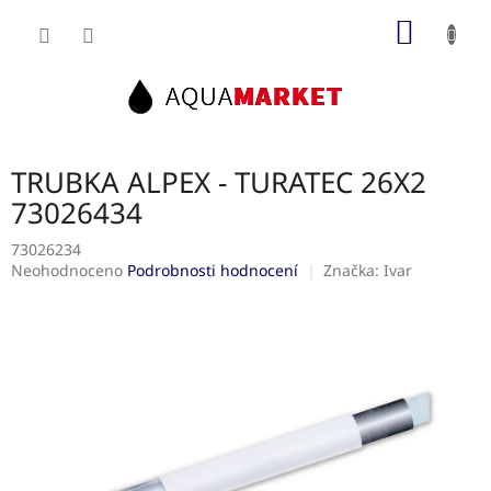
Přejít
NÁKUP
na
obsah
KOŠÍK
TRUBKA ALPEX - TURATEC 26X2
73026434
73026234
Průměrné
Neohodnoceno
Podrobnosti hodnocení
Značka:
Ivar
hodnocení
produktu
je
0,0
z
5
hvězdiček.