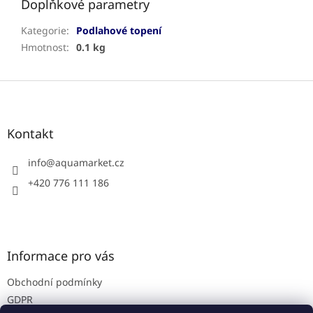
Doplňkové parametry
Kategorie
:
Podlahové topení
Hmotnost
:
0.1 kg
Z
á
p
a
Kontakt
t
í
info
@
aquamarket.cz
+420 776 111 186
Informace pro vás
Obchodní podmínky
GDPR