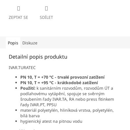
ZEPTAT SE
SDÍLET
Popis
Diskuze
Detailní popis produktu
IVAR.TURATEC
PN 10, T = +70 °C - trvalé provozní zatížení
PN 10, T = +95 °C - krátkodobé zatížení
Použití:
k sanitárním rozvodům, rozvodům ÚT a
podlahovému vytápění, spojuje se svěrným
šroubením řady IVAR.TA, RA nebo press fitinkem
řady IVAR.PT, PPSU
materiál polyetylén, hliníková vrstva, polyetylén,
bílá barva
hygienický atest na pitnou vodu