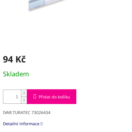
94 Kč
Měrná
Skladem
cena:
Přidat do košíku
IVAR.TURATEC 73026434
Detailní informace